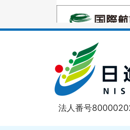
の
1
ス
枚
ラ
目
イ
の
ド
1
ス
枚
ラ
目
イ
の
法人番号80000202
ド
1
ス