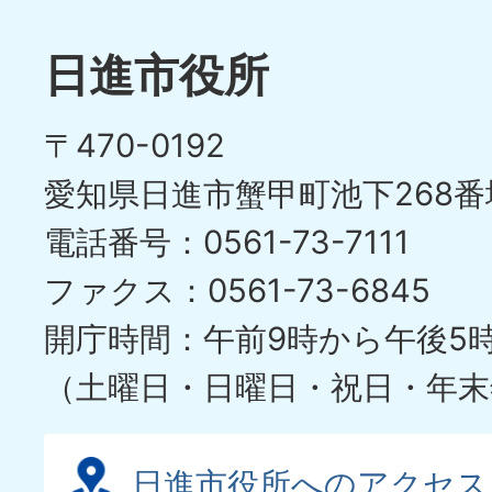
枚
ラ
目
イ
日進市役所
の
ド
〒470-0192
ス
愛知県日進市蟹甲町池下268番
ラ
電話番号：0561-73-7111
イ
ファクス：0561-73-6845
ド
開庁時間：午前9時から午後5
（土曜日・日曜日・祝日・年末
日進市役所へのアクセス