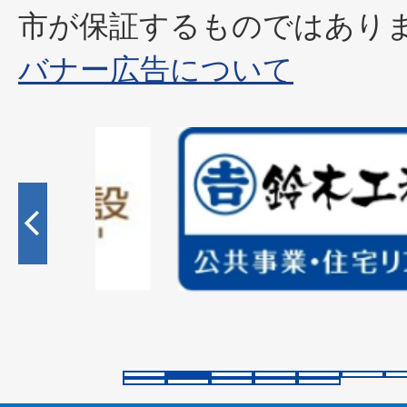
市が保証するものではあり
バナー広告について
2
枚
目
の
ス
ラ