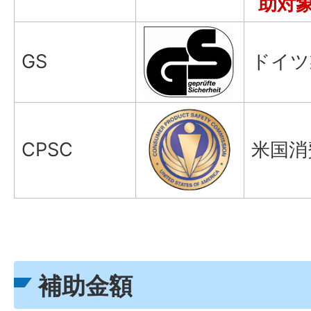
助対
GS
ドイツ
CPSC
米国消
補助金額