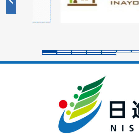
目
の
ス
ラ
イ
ド