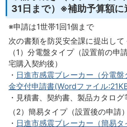
31日まで）※補助予算額
※申請は1世帯1回1個まで
次の書類を防災安全課に提出して
（1）分電盤タイプ（設置前の申
宅購入契約後）
・
日進市感震ブレーカー（分電盤
金交付申請書(Wordファイル:21KB
・見積書、契約書、製品カタログ
（2）簡易タイプ（設置後の申請
・
日進市感震ブレーカー（簡易タ