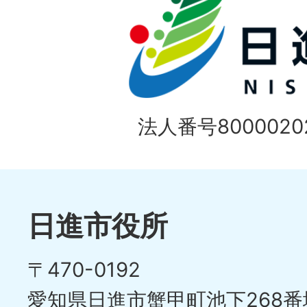
ド
1
ス
枚
ラ
目
イ
の
法人番号80000202
ド
1
ス
枚
ラ
目
イ
日進市役所
の
ド
〒470-0192
ス
愛知県日進市蟹甲町池下268番