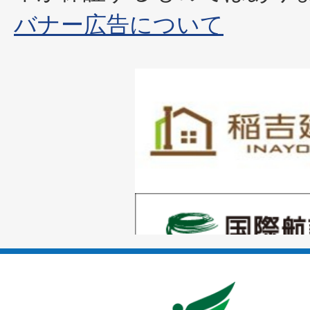
バナー広告について
1
枚
目
の
1
ス
枚
ラ
目
イ
の