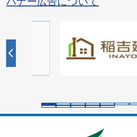
バナー広告について
2
枚
目
の
ス
ラ
イ
ド