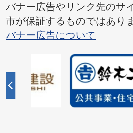
バナー広告やリンク先のサ
市が保証するものではあり
バナー広告について
2
枚
目
の
ス
ラ