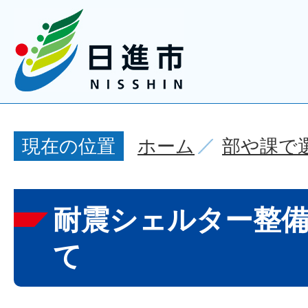
ホーム
部や課で
現在の位置
耐震シェルター整
て