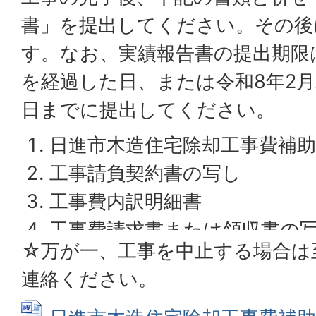
書」を提出してください。その後
す。なお、実績報告書の提出期限
を経過した日、または令和8年2
日までに提出してください。
日進市木造住宅除却工事費補助
工事請負契約書の写し
工事費内訳明細書
工事費請求書または領収書の
☆万が一、工事を中止する場合は
工事写真（施行前、施工中、施
連絡ください。
産業廃棄物管理票A票