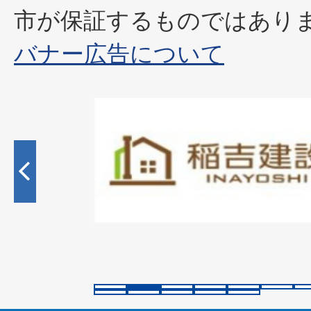
市が保証するものではあり
バナー広告について
2
枚
目
の
ス
ラ