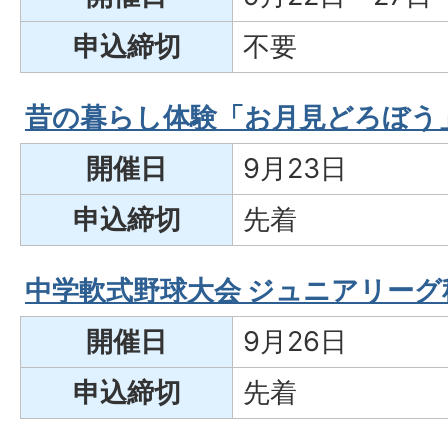
申込締切
不要
昔の暮らし体験「お月見どろぼう
開催日
9月23日
申込締切
先着
中学軟式野球大会 ジュニアリーグ
開催日
9月26日
申込締切
先着