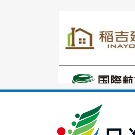
1
枚
目
の
1
ス
枚
ラ
目
イ
の
ド
1
ス