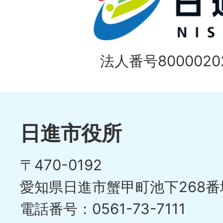
枚
ラ
目
イ
の
法人番号80000202
ド
1
ス
枚
ラ
目
イ
日進市役所
の
ド
〒470-0192
ス
愛知県日進市蟹甲町池下268番
ラ
電話番号：0561-73-7111
イ