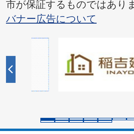
市が保証するものではあり
バナー広告について
1
枚
目
の
ス
ラ
イ