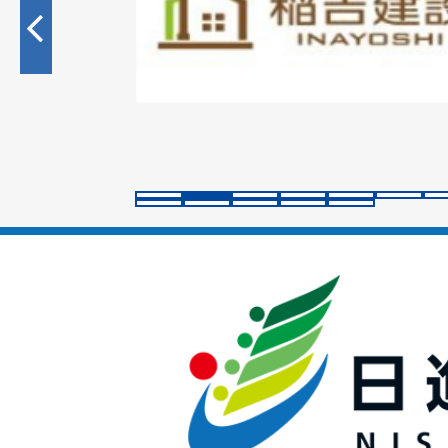
目
の
ス
ラ
イ
ド