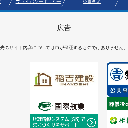
て
プライバシーポリシー
免責事項
広告
先のサイト内容については市が保証するものではありません。
1
1
枚
枚
目
目
の
の
ス
ス
ラ
1
ラ
1
イ
枚
イ
枚
ド
目
ド
目
の
の
ス
ス