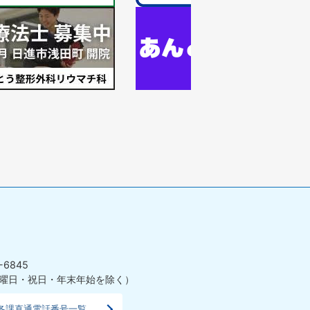
ラ
1
イ
枚
ド
目
の
ス
ラ
イ
ド
-6845
曜日・祝日・年末年始を除く）
各課直通電話番号一覧