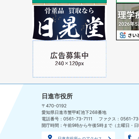
ラ
1
ラ
1
イ
枚
イ
枚
ド
目
ド
目
の
の
ス
ス
ラ
1
ラ
イ
枚
イ
ド
目
ド
の
ス
ラ
イ
日進市役所
ド
〒470-0192
愛知県日進市蟹甲町池下268番地
電話番号：0561-73-7111
ファクス：0561-73
開庁時間：午前9時から午後5時まで
（土曜日・日
日進市役所へのアクセス