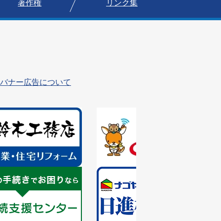
著作権
リンク集
バナー広告について
1
枚
目
の
ス
ラ
1
イ
枚
ド
目
の
ス