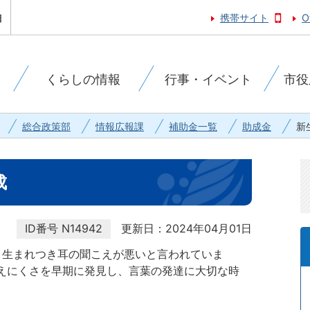
携帯サイト
O
くらしの情報
行事・イベント
市役
総合政策部
情報広報課
補助金一覧
助成金
新
成
ID番号
N14942
更新日：2024年04月01日
は、生まれつき耳の聞こえが悪いと言われていま
えにくさを早期に発見し、言葉の発達に大切な時