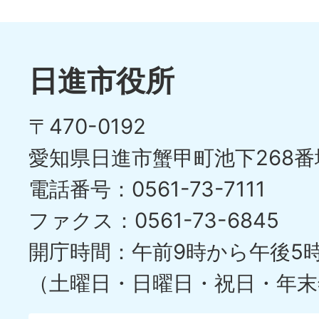
ス
枚
ラ
目
イ
日進市役所
の
ド
〒470-0192
ス
愛知県日進市蟹甲町池下268番
ラ
電話番号：0561-73-7111
イ
ファクス：0561-73-6845
ド
開庁時間：午前9時から午後5
（土曜日・日曜日・祝日・年末