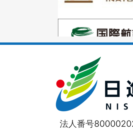
目
の
1
ス
枚
ラ
目
イ
の
ド
1
ス
枚
ラ
目
イ
の
法人番号80000202
ド
1