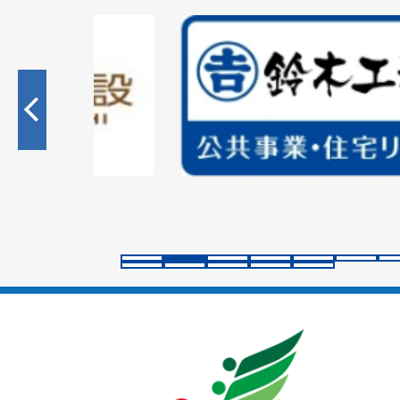
2
枚
目
の
ス
ラ
イ
ド