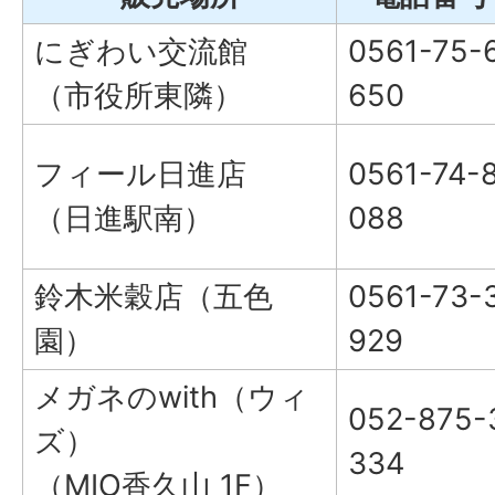
にぎわい交流館
0561-75-
（市役所東隣）
650
フィール日進店
0561-74-
（日進駅南）
088
鈴木米穀店（五色
0561-73-
園）
929
メガネのwith（ウィ
052-875-
ズ）
334
（MIO香久山 1F）