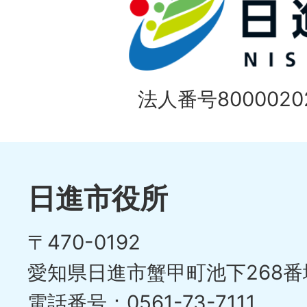
ス
枚
ラ
目
イ
の
法人番号80000202
ド
1
ス
枚
ラ
目
イ
日進市役所
の
ド
〒470-0192
ス
愛知県日進市蟹甲町池下268番
ラ
電話番号：0561-73-7111