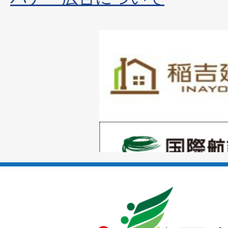
1
枚
目
の
1
ス
枚
ラ
目
イ
の
ド
1