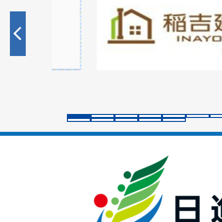
枚
目
の
ス
ラ
イ
ド