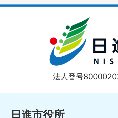
イ
ド
法人番号80000202
日進市役所