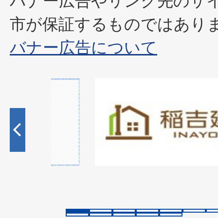
バナー広告やリンク先のサ
市が保証するものではあり
バナー広告について
1
枚
目
の
ス
ラ