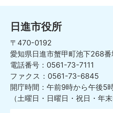
ス
枚
ラ
目
イ
日進市役所
の
ド
〒470-0192
ス
愛知県日進市蟹甲町池下268番
ラ
電話番号：0561-73-7111
イ
ファクス：0561-73-6845
ド
開庁時間：午前9時から午後5
（土曜日・日曜日・祝日・年末