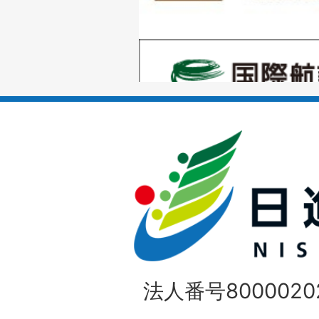
の
1
ス
枚
ラ
目
イ
の
ド
1
ス
枚
ラ
目
イ
の
法人番号80000202
ド
1