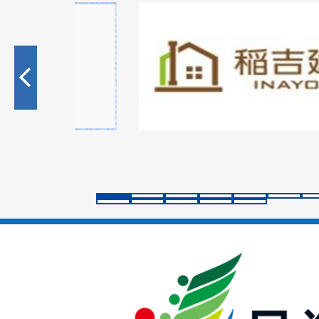
1
枚
目
の
ス
ラ
イ
ド