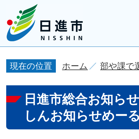
ホーム
部や課で
現在の位置
日進市総合お知ら
しんお知らせめー