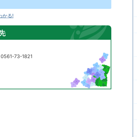
かる!
先
61-73-1821