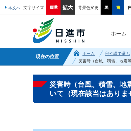
文字サイズ
背景色変更
本文へ
ホーム
ホーム
部や課で選ぶ
現在の位置
災害時（台風、積雪、地震
災害時（台風、積雪、地
いて（現在該当はありま