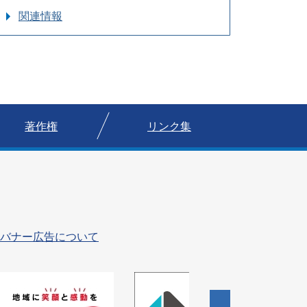
関連情報
著作権
リンク集
バナー広告について
4
枚