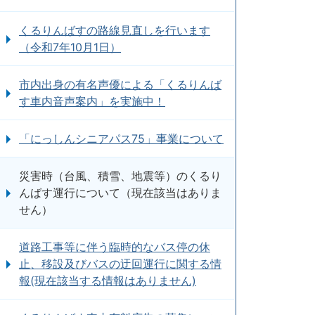
くるりんばすの路線見直しを行います
（令和7年10月1日）
市内出身の有名声優による「くるりんば
す車内音声案内」を実施中！
「にっしんシニアパス75」事業について
災害時（台風、積雪、地震等）のくるり
んばす運行について（現在該当はありま
せん）
道路工事等に伴う臨時的なバス停の休
止、移設及びバスの迂回運行に関する情
報(現在該当する情報はありません)