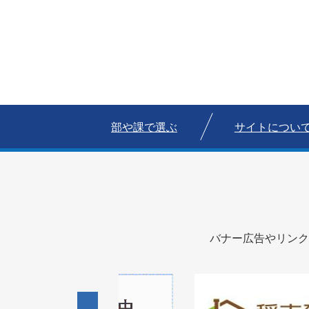
部や課で選ぶ
サイトについ
バナー広告やリンク
1
1
3
枚