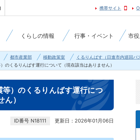
携帯サイト
O
くらしの情報
行事・イベント
市役
都市産業部
移動政策室
くるりんばす（日進市内巡回バ
等）のくるりんばす運行について（現在該当はありません）
震等）のくるりんばす運行につ
せん）
ID番号
N18111
更新日：2026年01月06日