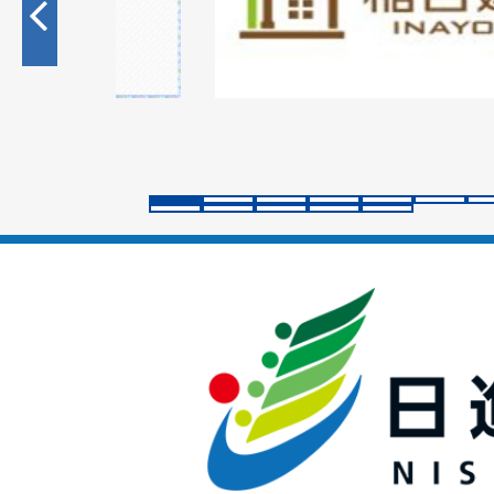
目
の
ス
ラ
イ
ド