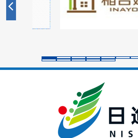
目
の
ス
ラ
イ
ド