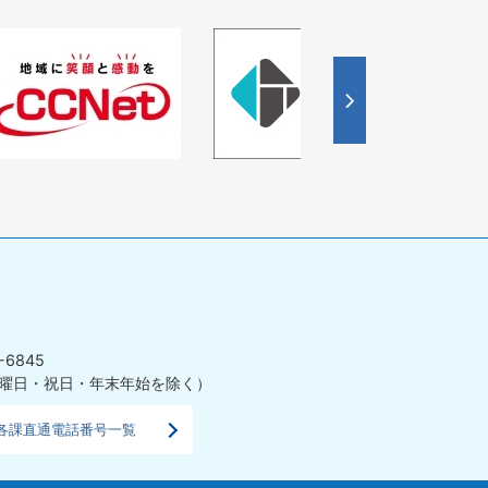
4
枚
目
の
ス
ラ
イ
ド
-6845
曜日・祝日・年末年始を除く）
各課直通電話番号一覧