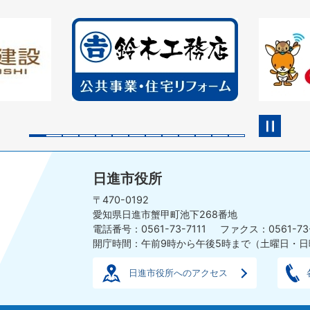
2
3
枚
枚
目
目
の
の
ス
ス
ラ
ラ
イ
イ
ド
ド
日進市役所
〒470-0192
愛知県日進市蟹甲町池下268番地
電話番号：0561-73-7111
ファクス：0561-73
開庁時間：午前9時から午後5時まで
（土曜日・日
日進市役所へのアクセス