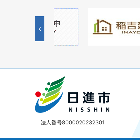
1
1
3
枚
枚
目
目
の
の
ス
ス
ラ
ラ
イ
イ
ド
ド
法人番号8000020232301