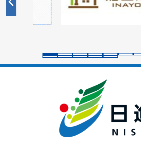
目
の
ス
ラ
イ
ド