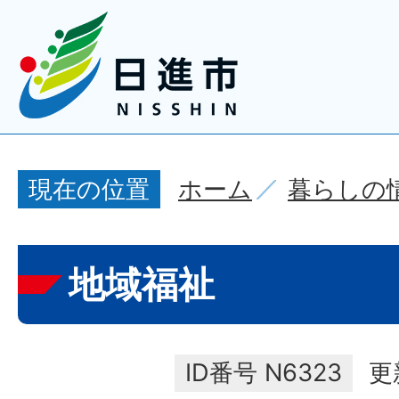
ホーム
暮らしの
現在の位置
地域福祉
ID番号
N6323
更