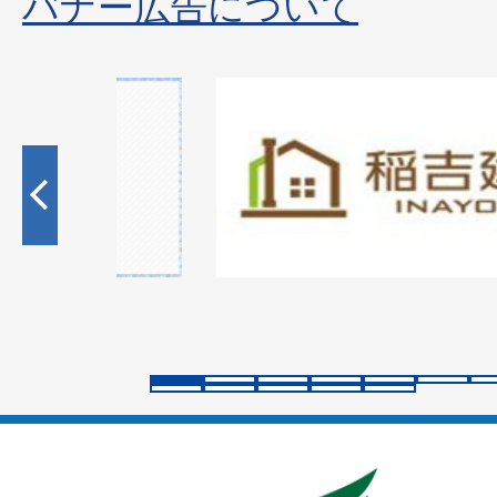
バナー広告について
1
枚
目
の
ス
ラ
イ
ド