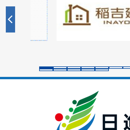
枚
目
の
ス
ラ
イ
ド