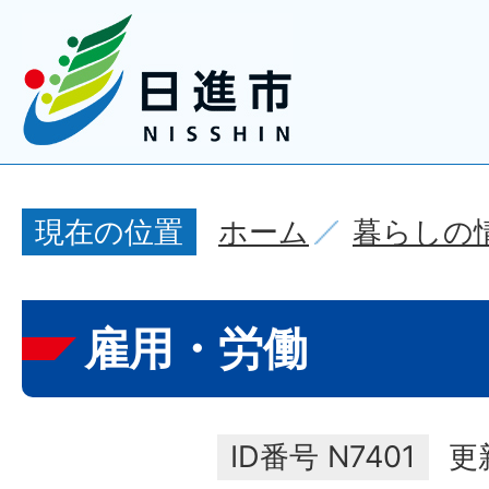
ホーム
暮らしの
現在の位置
雇用・労働
ID番号
N7401
更