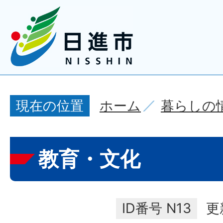
ホーム
暮らしの
現在の位置
教育・文化
ID番号
N13
更