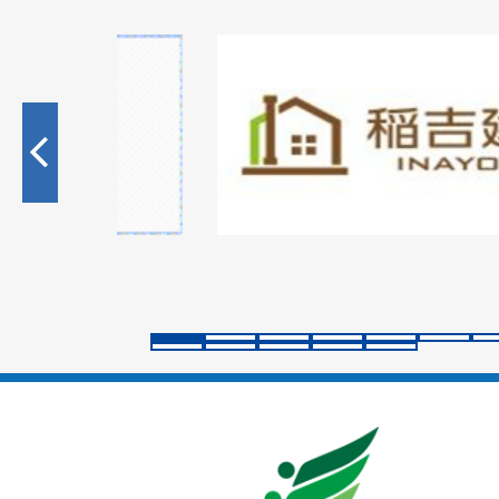
1
枚
目
の
ス
ラ
イ
ド