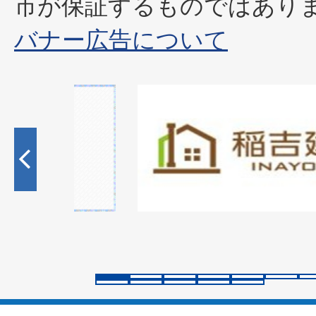
市が保証するものではあり
バナー広告について
1
枚
目
の
ス
ラ
イ