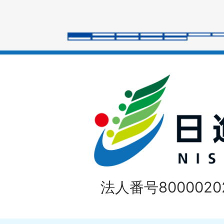
ス
ラ
イ
ド
法人番号80000202