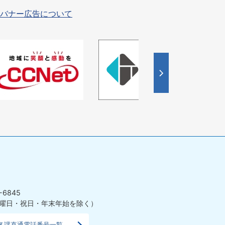
バナー広告について
4
枚
目
の
ス
ラ
イ
ド
-6845
曜日・祝日・年末年始を除く）
各課直通電話番号一覧