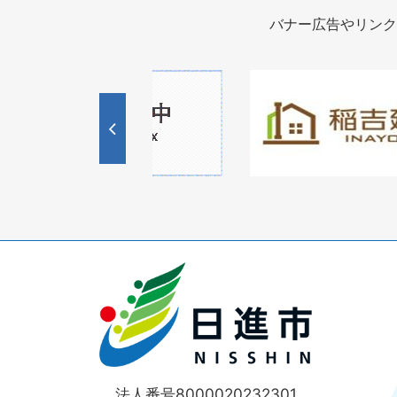
バナー広告やリンク
1
枚
枚
目
目
の
の
ス
ス
ラ
ラ
イ
イ
ド
ド
法人番号8000020232301