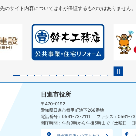
先のサイト内容については市が保証するものではありません。
2
3
枚
枚
目
目
の
の
ス
ス
ラ
ラ
イ
イ
ド
ド
日進市役所
〒470-0192
愛知県日進市蟹甲町池下268番地
電話番号：0561-73-7111
ファクス：0561-73
開庁時間：午前9時から午後5時まで
（土曜日・日
日進市役所へのアクセス