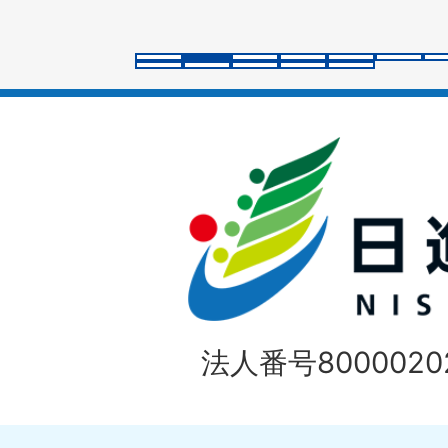
ス
ラ
イ
ド
法人番号80000202