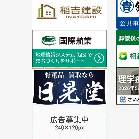
枚
枚
目
目
の
の
ス
ス
ラ
1
ラ
1
イ
枚
イ
枚
ド
目
ド
目
の
の
ス
ス
ラ
1
ラ
1
イ
枚
イ
枚
ド
目
ド
目
の
の
ス
ス
ラ
1
ラ
イ
枚
イ
ド
目
ド
の
ス