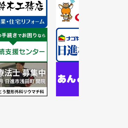
枚
目
の
ス
ラ
1
イ
枚
ド
目
の
ス
ラ
1
イ
枚
ド
目
の
ス
ラ
イ
ド