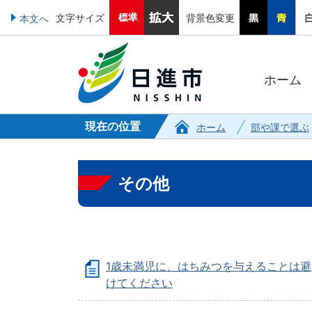
文字サイズ
背景色変更
本文へ
ホーム
現在の位置
ホーム
部や課で選ぶ
その他
1歳未満児に、はちみつを与えることは避
けてください