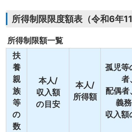
所得制限限度額表（令和6年1
所得制限額一覧
扶
養
孤児等
親
者
本人/
本人/
族
配偶者
収入額
所得額
等
義務
の目安
の
収入額
数