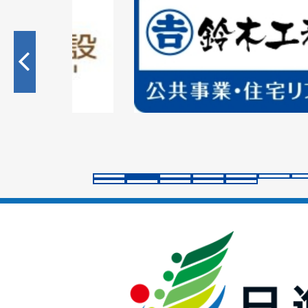
2
枚
目
の
ス
ラ
イ
ド