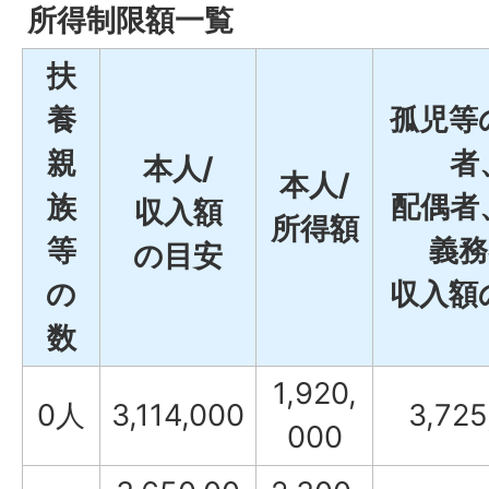
所得制限額一覧
扶
養
孤児等
親
者
本人/
本人/
族
配偶者
収入額
所得額
等
義務
の目安
の
収入額
数
1,920,
0人
3,114,000
3,725
000