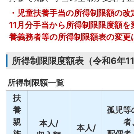
・児童扶養手当の所得制限額の改
11月分手当から所得制限限度額
養義務者等の所得制限額表の変更
所得制限限度額表（令和6年1
所得制限額一覧
扶
養
孤児等
親
者
本人/
本人/
族
配偶者