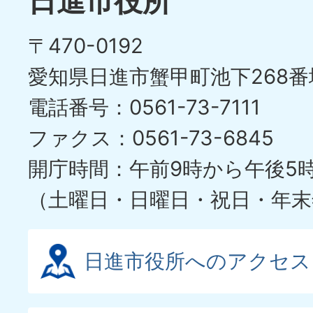
日進市役所
の
ド
〒470-0192
ス
愛知県日進市蟹甲町池下268番
ラ
電話番号：0561-73-7111
イ
ファクス：0561-73-6845
ド
開庁時間：午前9時から午後5
（土曜日・日曜日・祝日・年末
日進市役所へのアクセス