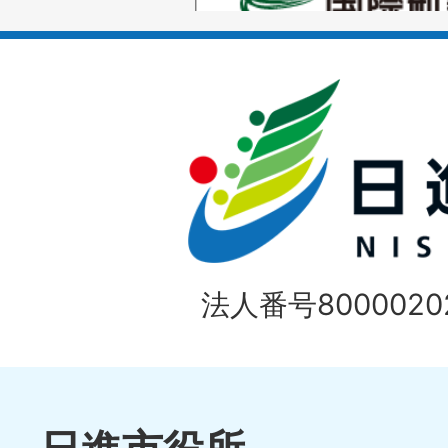
枚
ラ
目
イ
の
ド
1
ス
枚
ラ
目
イ
の
法人番号80000202
ド
1
ス
枚
ラ
目
イ