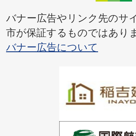
バナー広告やリンク先のサ
市が保証するものではあり
バナー広告について
1
枚
目
の
1
ス