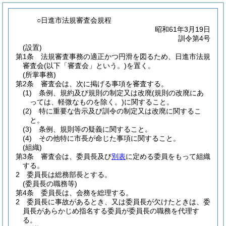
○日進市法規審査会規程
昭和61年3月19日
訓令第4号
(設置)
第1条
法規審査事務の適正かつ円滑を図るため、日進市法規
審査会
(以下「審査会」という。)
を置く。
(所掌事務)
第2条
審査会は、次に掲げる事項を審査する。
(1)
条例、規約及び規則の制定又は改廃
(規則の改廃にあ
っては、軽微なものを除く。)
に関すること。
(2)
特に重要な告示及び訓令の制定又は改廃に関するこ
と。
(3)
条例、規則等の疑義に関すること。
(4)
その他特に市長が命じた事項に関すること。
(組織)
第3条
審査会は、委員長及び
別表
に定める委員をもって組織
する。
2
委員長は総務部長とする。
(委員長の職務等)
第4条
委員長は、会務を総理する。
2
委員長に事故があるとき、又は委員長が欠けたときは、委
員長があらかじめ指名する委員が委員長の職務を代理す
る。