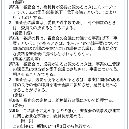
(会議)
第5条
審査会は、委員長が必要と認めるときにグループウエ
アシステムの電子会議
(以下「電子会議」という。)
により
行うものとする。
2
審査会の議事は、委員の過半数で決し、可否同数のとき
は、委員長の決するところによる。
(審査手続)
第6条
各課の長は、審査会の会議に付議する事案
(以下「事
案」という。)
があるときは、あらかじめ当該事案について
関係の部及び課の長並びに行政課長に合議し、審査に必要
な資料を審査会に提出しなければならない。
(事案の説明等)
第7条
審査会は、必要があると認めるときは、事案の主管課
の課長又は担当者を電子会議に参加させ、事案について説
明させることができる。
2
審査会は、必要があると認めるときは、事案に関係のある
課の長その他の職員を電子会議に参加させ、意見を述べさ
せることができる。
(庶務)
第8条
審査会の庶務は、総務部行政課において処理する。
(委任)
第9条
この訓令に定めるもののほか、審査会の議事及び運営
に関し必要な事項は、委員長が定める。
附
則
この訓令は、昭和61年4月1日から施行する。