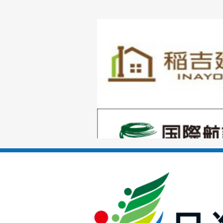
1
枚
目
の
1
ス
枚
ラ
目
イ
の
ド
1
ス