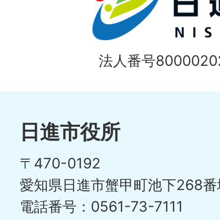
枚
ラ
目
イ
の
法人番号80000202
ド
1
ス
枚
ラ
目
イ
日進市役所
の
ド
〒470-0192
ス
愛知県日進市蟹甲町池下268番
ラ
電話番号：0561-73-7111
イ