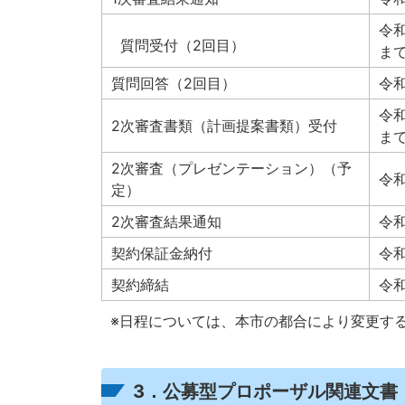
令和
質問受付（2回目）
ま
質問回答（2回目）
令和
令和
2次審査書類（計画提案書類）受付
ま
2次審査（プレゼンテーション）（予
令
定）
2次審査結果通知
令和
契約保証金納付
令
契約締結
令
※日程については、本市の都合により変更す
3．公募型プロポーザル関連文書