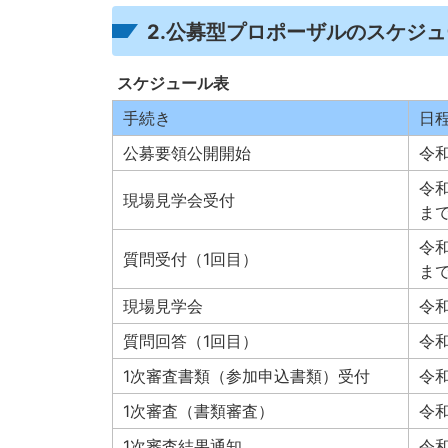
2.公募型プロポーザルのスケジ
スケジュール表
手続き
日
公募要領公開開始
令和
令和
現場見学会受付
ま
令和
質問受付（1回目）
ま
現場見学会
令和
質問回答（1回目）
令和
1次審査書類（参加申込書類）受付
令和
1次審査（書類審査）
令和
1次審査結果通知
令和