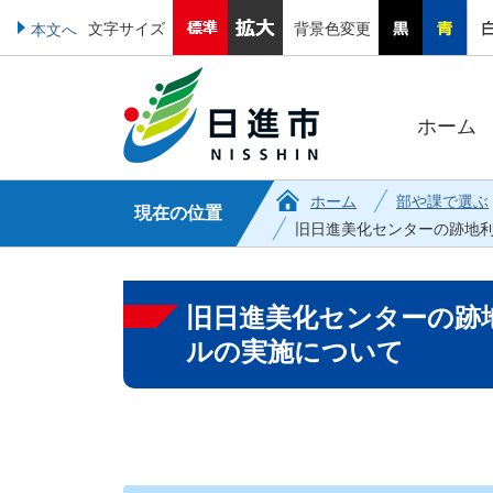
文字サイズ
背景色変更
本文へ
ホーム
ホーム
部や課で選ぶ
現在の位置
旧日進美化センターの跡地
旧日進美化センターの跡
ルの実施について