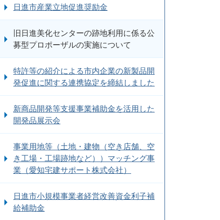
日進市産業立地促進奨励金
旧日進美化センターの跡地利用に係る公
募型プロポーザルの実施について
特許等の紹介による市内企業の新製品開
発促進に関する連携協定を締結しました
新商品開発等支援事業補助金を活用した
開発品展示会
事業用地等（土地・建物（空き店舗、空
き工場・工場跡地など））マッチング事
業（愛知宅建サポート株式会社）
日進市小規模事業者経営改善資金利子補
給補助金