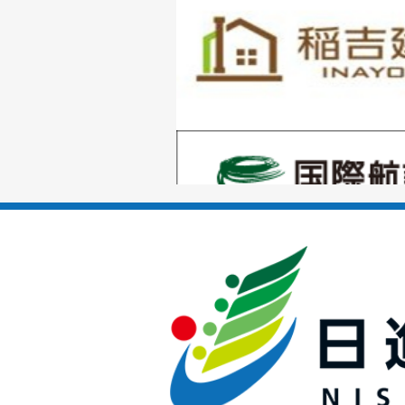
枚
目
の
1
ス
枚
ラ
目
イ
の
ド
1
ス
枚
ラ
目