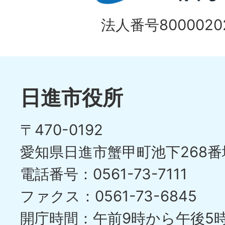
イ
の
法人番号80000202
ド
1
ス
枚
ラ
目
イ
日進市役所
の
ド
〒470-0192
ス
愛知県日進市蟹甲町池下268番
ラ
電話番号：0561-73-7111
イ
ファクス：0561-73-6845
ド
開庁時間：午前9時から午後5