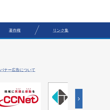
著作権
リンク集
バナー広告について
4
枚
目
の
ス