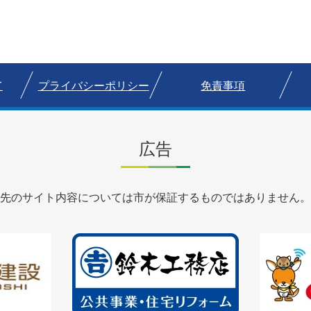
て
プライバシーポリシー
免責事項
広告
先のサイト内容については市が保証するものではありません。
2
3
枚
枚
目
目
の
の
ス
ス