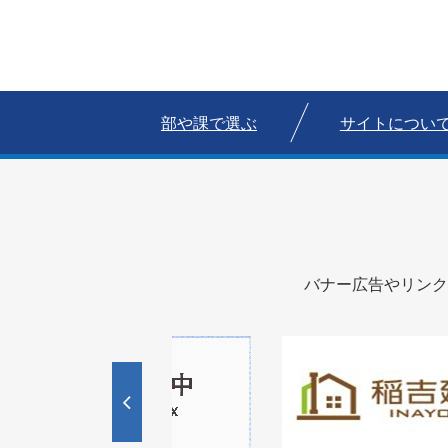
部や課で選ぶ
サイトについ
バナー広告やリンク
1
1
3
枚
枚
目
目
の
の
ス