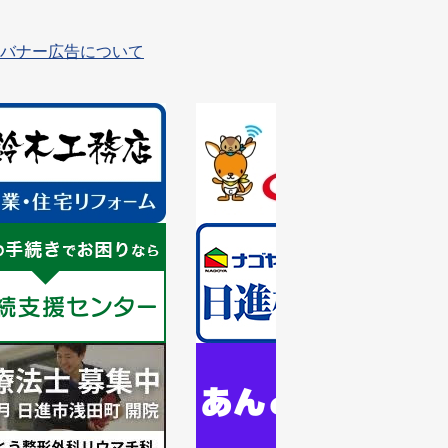
バナー広告について
1
枚
目
の
ス
ラ
1
イ
枚
ド
目
の
ス
ラ
1
イ
枚
ド
目
の