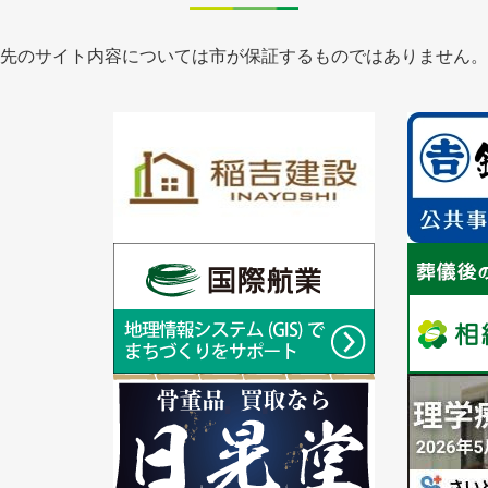
先のサイト内容については市が保証するものではありません。
1
1
枚
枚
目
目
の
の
ス
ス
ラ
1
ラ
1
イ
枚
イ
枚
ド
目
ド
目
の
の
ス
ス
ラ
1
ラ
1
イ
枚
イ
枚
ド
目
ド
目
の
の