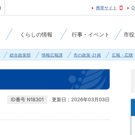
携帯サイト
O
くらしの情報
行事・イベント
市役
総合政策部
情報広報課
市の政策･計画
広報・広聴
ID番号
N18301
更新日：2026年03月03日