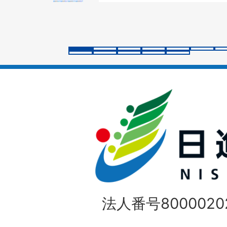
ス
ラ
イ
ド
法人番号80000202