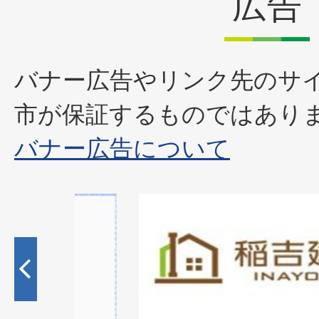
広告
バナー広告やリンク先のサ
市が保証するものではあり
バナー広告について
1
枚
目
の