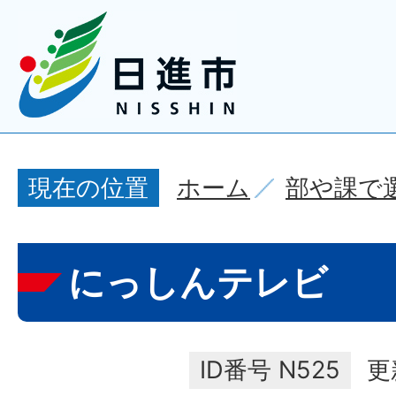
ホーム
部や課で
現在の位置
にっしんテレビ
ID番号
N525
更