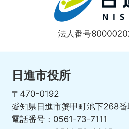
枚
ラ
目
イ
の
法人番号80000202
ド
1
ス
枚
ラ
目
イ
日進市役所
の
ド
〒470-0192
ス
愛知県日進市蟹甲町池下268番
ラ
電話番号：0561-73-7111
イ