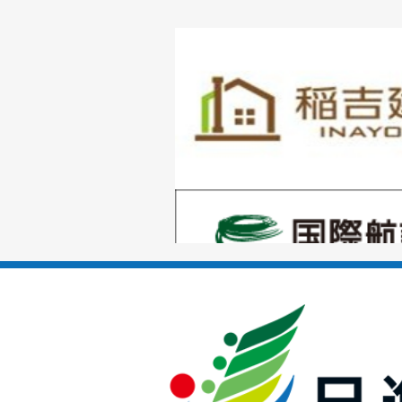
1
枚
目
の
1
ス
枚
ラ
目
イ
の
ド
1
ス