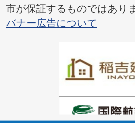
市が保証するものではあり
バナー広告について
1
枚
目
の
1
ス
枚
ラ
目