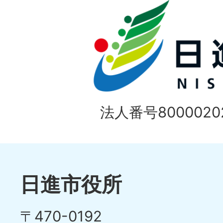
イ
の
ド
1
ス
枚
ラ
目
イ
の
法人番号80000202
ド
1
ス
枚
ラ
目
イ
日進市役所
の
ド
〒470-0192
ス