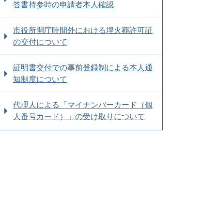
答書持参時の申請者本人確認
市役所開庁時間外における埋火葬許可証
の交付について
証明書交付での事前登録制による本人通
知制度について
代理人による「マイナンバーカード（個
⼈番号カード）」の受け取りについて