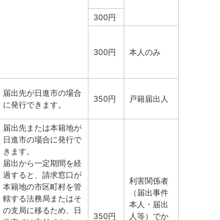
300円
300円
本人のみ
届出先が日進市の場合
350円
戸籍届出人
に発行できます。
届出先または本籍地が
日進市の場合に発行で
きます。
届出から一定期間を経
過すると、請求窓口が
利害関係者
本籍地の市区町村を管
（届出事件
轄する法務局またはそ
本人・届出
の支局に移るため、日
350円
人等）でか