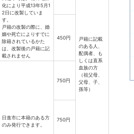
化により平成13年5月1
2日に改製していま
す。
戸籍の改製の際に、婚
姻や死亡によりすでに
450円
戸籍に記載
除籍されているかた
のある人、
は、改製後の戸籍に記
配偶者、も
載されません
しくは直系
血族の方
（祖父母、
750円
父母、子、
孫等）
日進市に本籍のある方
750円
のみ発行できます。