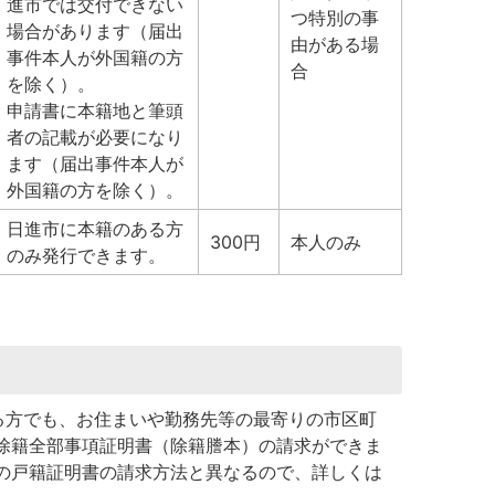
進市では交付できない
つ特別の事
場合があります（届出
由がある場
事件本人が外国籍の方
合
を除く）。
申請書に本籍地と筆頭
者の記載が必要になり
ます（届出事件本人が
外国籍の方を除く）。
日進市に本籍のある方
300円
本人のみ
のみ発行できます。
る方でも、お住まいや勤務先等の最寄りの市区町
除籍全部事項証明書（除籍謄本）の請求ができま
の戸籍証明書の請求方法と異なるので、詳しくは