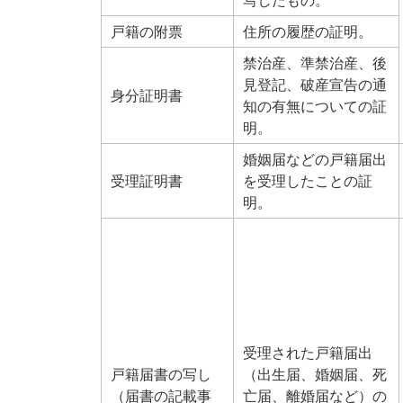
写したもの。
戸籍の附票
住所の履歴の証明。
禁治産、準禁治産、後
見登記、破産宣告の通
身分証明書
知の有無についての証
明。
婚姻届などの戸籍届出
受理証明書
を受理したことの証
明。
受理された戸籍届出
戸籍届書の写し
（出生届、婚姻届、死
（届書の記載事
亡届、離婚届など）の