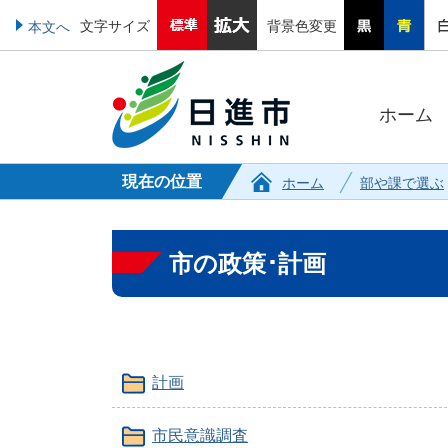
文字サイズ
背景色変更
本文へ
ホーム
現在の位置
ホーム
部や課で選ぶ
市の政策･計画
計画
市民意識調査