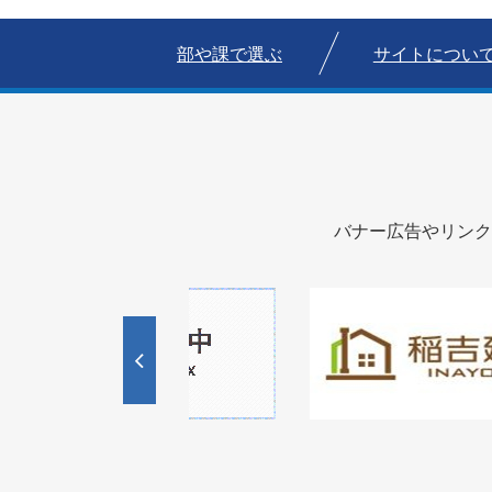
部や課で選ぶ
サイトについ
バナー広告やリンク
1
1
3
枚
枚
目
目
の
の
ス
ス
ラ
ラ
イ
イ
ド