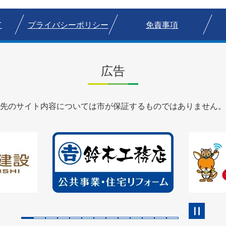
て
プライバシーポリシー
免責事項
広告
先のサイト内容については市が保証するものではありません。
2
3
枚
枚
目
目
の
の
ス
ス
ラ
ラ
イ
イ
ド
ド