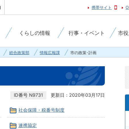
携帯サイト
O
くらしの情報
行事・イベント
市役
総合政策部
情報広報課
市の政策･計画
ID番号
N9731
更新日：2020年03月17日
社会保障・税番号制度
連携協定