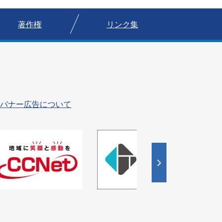
著作権
リンク集
バナー広告について
4
枚
目
の
ス
ラ
イ
ド