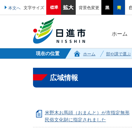
文字サイズ
背景色変更
本文へ
ホーム
現在の位置
ホーム
部や課で選ぶ
広域情報
米野木お馬頭（おまんと）が市指定無形
民俗文化財に指定されました