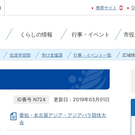
携帯サイト
O
くらしの情報
行事・イベント
市役
生涯学習部
学び支援課
行事・イベント一覧
広域情
ID番号
N724
更新日：2019年03月01日
愛知・名古屋アジア・アジアパラ競技大
会