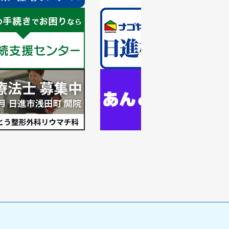
ス
ラ
1
イ
枚
ド
目
の
ス
ラ
1
イ
枚
ド
目
の
ス
ラ
イ
ド