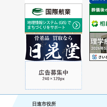
ス
ス
ラ
1
ラ
1
イ
枚
イ
枚
ド
目
ド
目
の
の
ス
ス
ラ
1
ラ
1
イ
枚
イ
枚
ド
目
ド
目
の
の
ス
ス
ラ
1
ラ
イ
枚
イ
ド
目
ド
の
ス
ラ
イ
日進市役所
ド