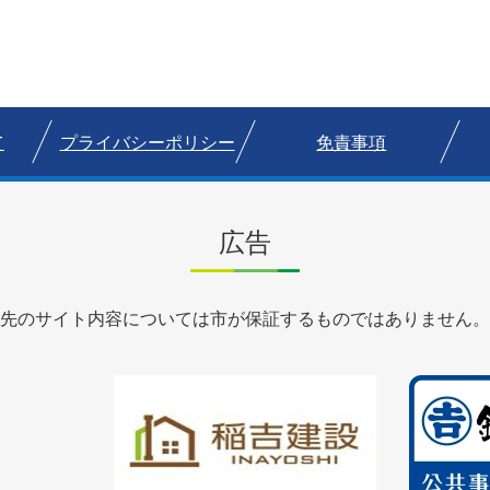
て
プライバシーポリシー
免責事項
広告
先のサイト内容については市が保証するものではありません。
1
1
枚
枚
目
目
の
の