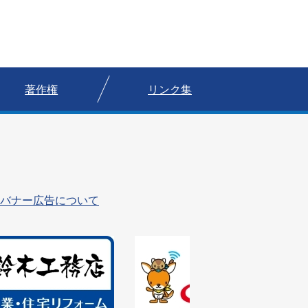
著作権
リンク集
バナー広告について
1
枚
目
の