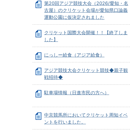
第20回アジア競技大会（2026/愛知・名
古屋）のクリケット会場が愛知県口論義
運動公園に仮決定されました
クリケット国際大会開催！！【終了しま
した】
にっしー給食（アジア給食）
アジア競技大会クリケット競技◆親子観
戦招待◆
駐車場情報（日進市民の方へ）
中京競馬所においてクリケット周知イベ
ントを行いました。