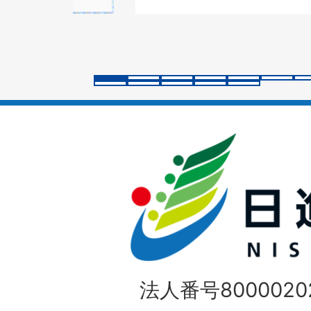
の
ス
ラ
イ
ド
法人番号80000202