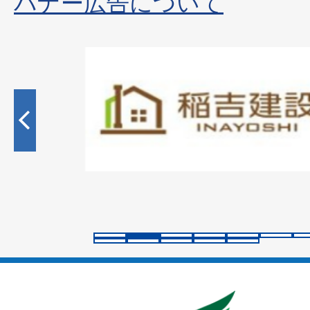
バナー広告について
2
枚
目
の
ス
ラ
イ
ド