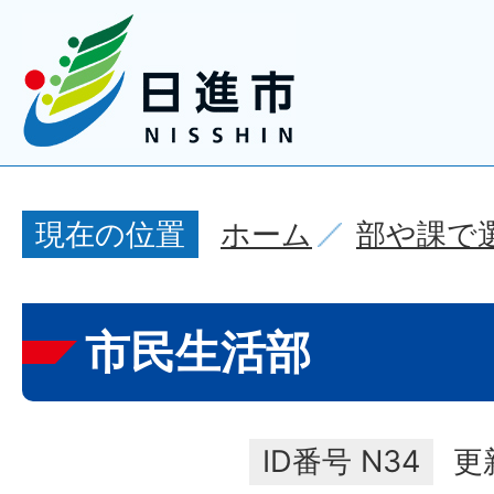
ホーム
部や課で
現在の位置
市民生活部
ID番号
N34
更