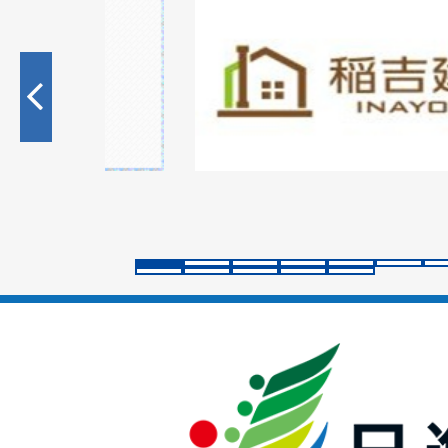
1
枚
目
の
ス
ラ
イ
ド