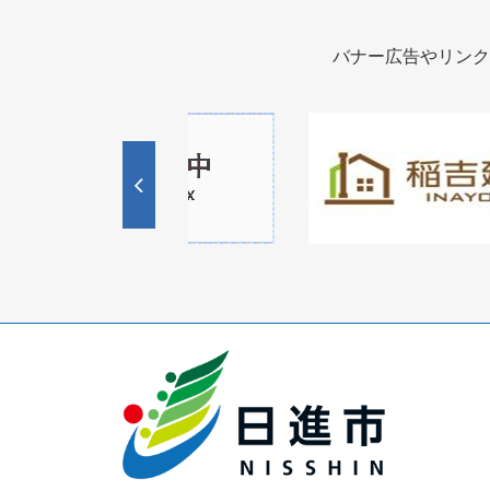
バナー広告やリンク
1
1
3
枚
枚
目
目
の
の
ス
ス
ラ
ラ
イ
イ
ド
ド