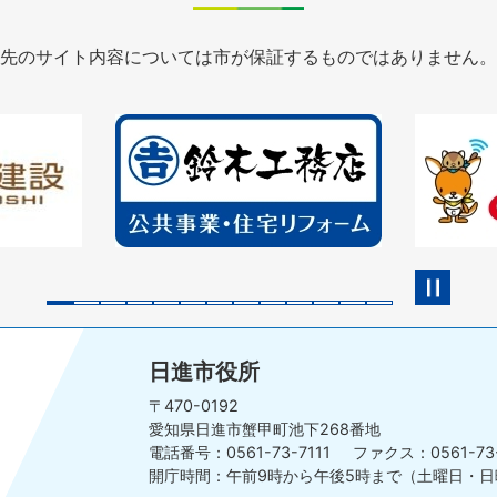
先のサイト内容については市が保証するものではありません。
2
3
枚
枚
目
目
の
の
ス
ス
ラ
ラ
イ
イ
ド
ド
日進市役所
〒470-0192
愛知県日進市蟹甲町池下268番地
電話番号：0561-73-7111
ファクス：0561-73
開庁時間：午前9時から午後5時まで
（土曜日・日