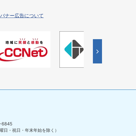
バナー広告について
4
枚
目
の
ス
ラ
イ
ド
-6845
曜日・祝日・年末年始を除く）